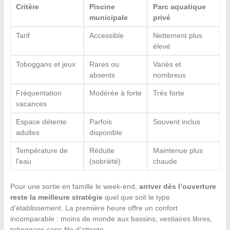
Critère
Piscine
Parc aquatique
municipale
privé
Tarif
Accessible
Nettement plus
élevé
Toboggans et jeux
Rares ou
Variés et
absents
nombreux
Fréquentation
Modérée à forte
Très forte
vacances
Espace détente
Parfois
Souvent inclus
adultes
disponible
Température de
Réduite
Maintenue plus
l’eau
(sobriété)
chaude
Pour une sortie en famille le week-end,
arriver dès l’ouverture
reste la meilleure stratégie
quel que soit le type
d’établissement. La première heure offre un confort
incomparable : moins de monde aux bassins, vestiaires libres,
toboggans sans file d’attente.