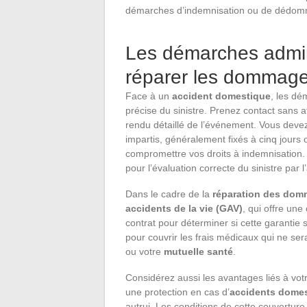
démarches d’indemnisation ou de dédom
Les démarches admini
réparer les dommag
Face à un
accident domestique
, les dé
précise du sinistre. Prenez contact sans 
rendu détaillé de l’événement. Vous devez 
impartis, généralement fixés à cinq jours
compromettre vos droits à indemnisation.
pour l’évaluation correcte du sinistre par 
Dans le cadre de la
réparation des do
accidents de la vie (GAV)
, qui offre un
contrat pour déterminer si cette garantie s
pour couvrir les frais médicaux qui ne ser
ou votre
mutuelle santé
.
Considérez aussi les avantages liés à vo
une protection en cas d’
accidents dome
autrui. Les conditions de cette couverture