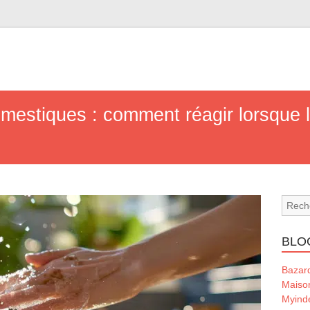
omestiques : comment réagir lorsque 
BLO
Bazar
Maiso
Myind