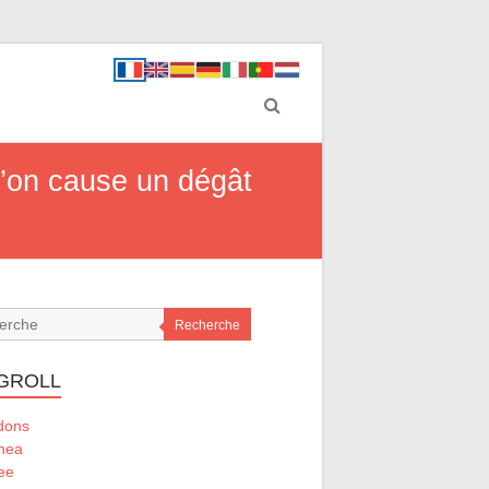
l’on cause un dégât
Recherche
GROLL
dons
nea
ee