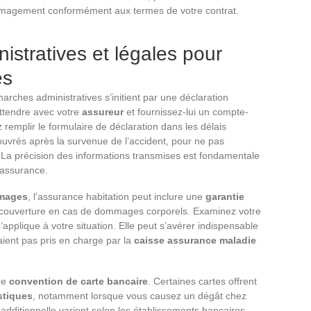
magement conformément aux termes de votre contrat.
stratives et légales pour
es
marches administratives s’initient par une déclaration
attendre avec votre
assureur
et fournissez-lui un compte-
remplir le formulaire de déclaration dans les délais
 ouvrés après la survenue de l’accident, pour ne pas
 La précision des informations transmises est fondamentale
l’assurance.
mmages
, l’assurance habitation peut inclure une
garantie
e couverture en cas de dommages corporels. Examinez votre
’applique à votre situation. Elle peut s’avérer indispensable
aient pas pris en charge par la
caisse assurance maladie
tre
convention de carte bancaire
. Certaines cartes offrent
stiques
, notamment lorsque vous causez un dégât chez
 additionnelle varient selon les établissements bancaires,