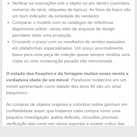
Verificar as marcações sob o objeto ou por dentro (carimbos,
números de série, etiquetas de época). As fotos de baixo são
um bom indicador da seriedade do vendedor.
Comparar o modelo com os catálogos de referência
disponíveis online: vários sites de arquivos de design
permitem datar uma produção.
Cruzando o preço com os resultados de vendas passadas
em plataformas especializadas. Um preço anormalmente
baixo para uma peça de coleção quase sempre sinaliza uma
cópia ou uma restauração pesada não mencionada.
O estado das fixações e da ferragem muitas vezes revela a
verdadeira idade de um móvel
. Parafusos modernos em um
móvel apresentado como datado dos anos 40 são um sinal
inequívoco.
As compras de objetos originais e coloridos online ganham em
confiabilidade assim que tratamos cada compra como uma
pequena investigação: paleta definida, consultas precisas,
verificação das cores em vários suportes e exame crítico das
fotos. As plataformas estão melhorando em termos de filtros,
mas o olhar do cliente continua sendo a última barreira contra