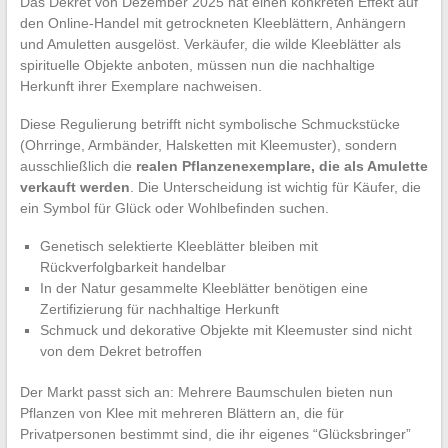
Das Dekret von Dezember 2025 hat einen konkreten Effekt auf
den Online-Handel mit getrockneten Kleeblättern, Anhängern
und Amuletten ausgelöst. Verkäufer, die wilde Kleeblätter als
spirituelle Objekte anboten, müssen nun die nachhaltige
Herkunft ihrer Exemplare nachweisen.
Diese Regulierung betrifft nicht symbolische Schmuckstücke
(Ohrringe, Armbänder, Halsketten mit Kleemuster), sondern
ausschließlich die
realen Pflanzenexemplare, die als Amulette
verkauft werden
. Die Unterscheidung ist wichtig für Käufer, die
ein Symbol für Glück oder Wohlbefinden suchen.
Genetisch selektierte Kleeblätter bleiben mit
Rückverfolgbarkeit handelbar
In der Natur gesammelte Kleeblätter benötigen eine
Zertifizierung für nachhaltige Herkunft
Schmuck und dekorative Objekte mit Kleemuster sind nicht
von dem Dekret betroffen
Der Markt passt sich an: Mehrere Baumschulen bieten nun
Pflanzen von Klee mit mehreren Blättern an, die für
Privatpersonen bestimmt sind, die ihr eigenes “Glücksbringer”