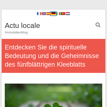
Actu locale
Immobilienblog
Entdecken Sie die spirituelle
Bedeutung und die Geheimnisse
des fünfblättrigen Kleeblatts