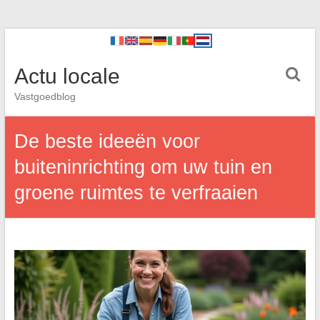
Actu locale
Vastgoedblog
De beste ideeën voor
buiteninrichting om uw tuin en
groene ruimtes te verfraaien