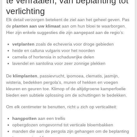
te verfraaien, van beplanting tot
verlichting
Elk detail verzorgen betekent de ziel aan het geheel geven. Pas
de
planten aan uw klimaat
aan om hun bloei te waarborgen.
Hier zijn enkele suggesties die zijn aangepast aan de regio’s:
vetplanten
zoals de echeveria voor droge gebieden
heide en calluna vulgaris voor het noorden
camelia of hortensia in schaduwrijke delen
lavendel en santolina voor zeer zonnige plekken
De
klimplanten
, passievrucht, ipomoea, clematis, jasmijn,
wisteria, bedekken pergola’s, muren of hekken en voegen
kleuren en geuren toe. Klimop of de altijdgroene kamperfoelie
bieden een subtiele oplossing om de schuttingen te bedekken.
Om elk centimeter te benutten, richt u zich op verticaliteit:
hangpotten
aan een trellis
opbergdozen omgevormd tot verticale bloembakken
manden die aan de pergola zijn gehangen om de beplanting