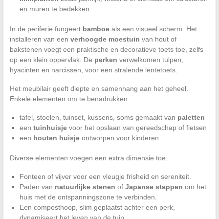
en muren te bedekken
In de periferie fungeert
bamboe
als een visueel scherm. Het
installeren van een
verhoogde moestuin
van hout of
bakstenen voegt een praktische en decoratieve toets toe, zelfs
op een klein oppervlak. De
perken
verwelkomen tulpen,
hyacinten en narcissen, voor een stralende lentetoets.
Het meubilair geeft diepte en samenhang aan het geheel.
Enkele elementen om te benadrukken:
tafel, stoelen, tuinset, kussens, soms gemaakt van
paletten
een
tuinhuisje
voor het opslaan van gereedschap of fietsen
een
houten huisje
ontworpen voor kinderen
Diverse elementen voegen een extra dimensie toe:
Fonteen of vijver voor een vleugje frisheid en sereniteit.
Paden van
natuurlijke stenen
of
Japanse stappen
om het
huis met de ontspanningszone te verbinden.
Een composthoop, slim geplaatst achter een perk,
dynamiseert het leven van de tuin.