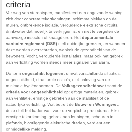
criteria
Ver weg van stereotypen, manifesteert een ongezonde woning
zich door concrete tekortkomingen: schimmelplekken op de
muren, ontbrekende isolatie, verouderde elektrische circuits,
drinkwater dat moeilijk te verkrijgen is, en niet te vergeten de
aanwezige insecten of knaagdieren. Het
departementale
sanitaire reglement (DSR)
stelt duidelijke grenzen, en wanneer
deze worden overschreden, wankelt de gezondheid van de
bewoners. Vocht, verouderde installaties, maar ook het gebrek
aan verlichting worden steeds meer signalen van alarm.
De term
ongeschikt logement
omvat verschillende situaties:
ongeschiktheid, structurele risico’s, niet-naleving van de
minimale hygiënenormen. De
Volksgezondheidswet
somt de
criteria voor ongeschiktheid
op: giftige materialen, gebrek
aan ventilatie, ernstige gebreken aan de stabiliteit of de
natuurlijke verlichting. Wat betreft de
Bouw- en Woningwet
,
deze stelt het kader vast voor de verplichte procedures. Elke
ernstige tekortkoming: gebrek aan leuningen, scheuren in
plafonds, blootliggende elektrische draden, verdient een
onmiddellijke melding.