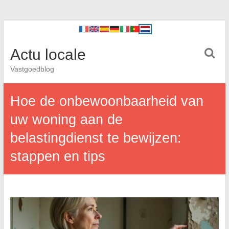
Actu locale
Vastgoedblog
Hoe de onbewoonbaarheid van
uw woning aan de
belastingdienst te bewijzen:
stappen en tips