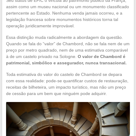
Seu status de EPIC o vincula ao patrimônio público da França,
assim como um museu nacional ou um monumento classificado
pertencente ao Estado. Nenhuma venda jamais ocorreu, e a
legislação francesa sobre monumentos históricos torna tal
operação juridicamente improvável.
Essa distinção muda radicalmente a abordagem da questão.
Quando se fala do “valor” de Chambord, não se fala nem de um
preço por metro quadrado, nem de uma estimativa comparável
à de um castelo privado na Sologne.
O valor de Chambord é
patrimonial, simbólico e assegurador, nunca transacional.
Toda estimativa do valor do castelo de Chambord se depara
com essa realidade: pode-se quantificar custos de restauração,
receitas de bilheteira, um impacto turístico, mas não um preço
de cessão para um bem que ninguém pode adquirir.