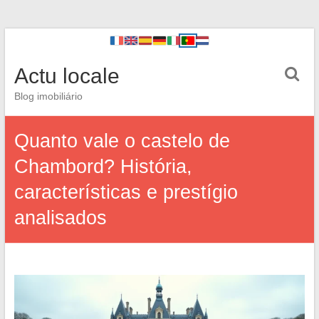
Actu locale
Blog imobiliário
Quanto vale o castelo de
Chambord? História,
características e prestígio
analisados